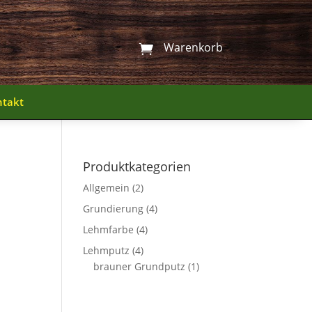
Warenkorb
Warenkorb


ntakt
ntakt
Produktkategorien
Allgemein
(2)
Grundierung
(4)
Lehmfarbe
(4)
Lehmputz
(4)
brauner Grundputz
(1)