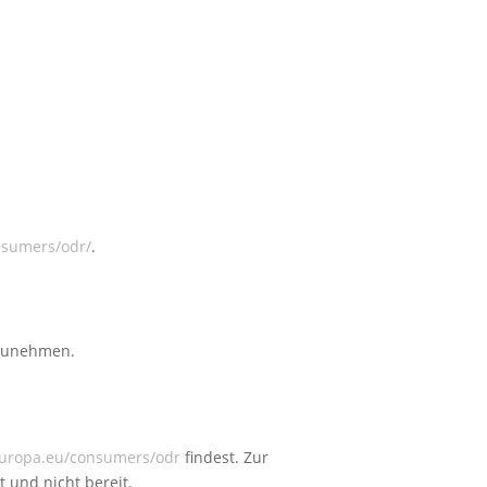
nsumers/odr/
.
ilzunehmen.
.europa.eu/consumers/odr
findest. Zur
t und nicht bereit.