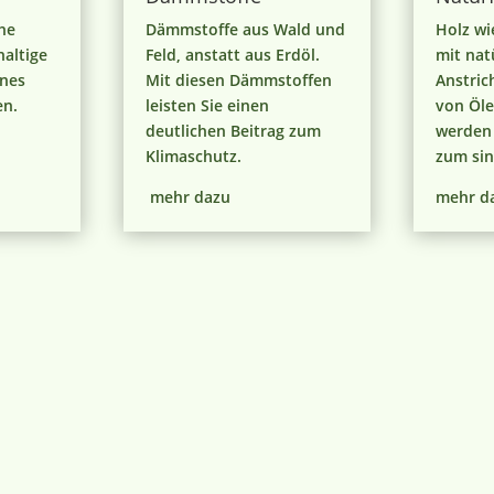
he
Dämmstoffe aus Wald und
Holz wi
haltige
Feld, anstatt aus Erdöl.
mit nat
rnes
Mit diesen Dämmstoffen
Anstric
en.
leisten Sie einen
von Öl
deutlichen Beitrag zum
werden
Klimaschutz.
zum sin
mehr dazu
mehr d
Unsere Bestseller