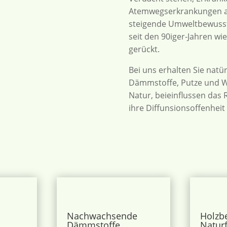
Atemwegserkrankungen au
steigende Umweltbewussts
seit den 90iger-Jahren wi
gerückt.
Bei uns erhalten Sie natür
Dämmstoffe, Putze und 
Natur, beieinflussen das
ihre Diffunsionsoffenhei
Nachwachsende
Holzb
Dämmstoffe
Natur