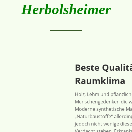
Herbolsheimer
Beste Qualit
Raumklima
Holz, Lehm und pflanzliche
Menschengedenken die wic
Moderne synthetische Mat
„Naturbaustoffe“ allerdi
jedoch nicht wenige die
Verdacht stehen, Erkranku