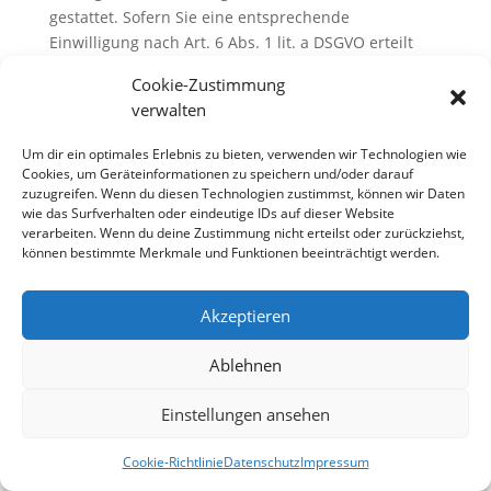
gestattet. Sofern Sie eine entsprechende
Einwilligung nach Art. 6 Abs. 1 lit. a DSGVO erteilt
haben, werden wir Ihre E-Mail-Adresse an das mit
Cookie-Zustimmung
der Lieferung betraute Transportunternehmen
verwalten
übergeben, damit dieses Sie per E-Mail über den
Versandstatus Ihrer Bestellung informieren kann; Sie
Um dir ein optimales Erlebnis zu bieten, verwenden wir Technologien wie
können die Einwilligung jederzeit widerrufen.
Cookies, um Geräteinformationen zu speichern und/oder darauf
zuzugreifen. Wenn du diesen Technologien zustimmst, können wir Daten
Zahlungsdienste
wie das Surfverhalten oder eindeutige IDs auf dieser Website
verarbeiten. Wenn du deine Zustimmung nicht erteilst oder zurückziehst,
Wir binden Zahlungsdienste von Drittunternehmen
können bestimmte Merkmale und Funktionen beeinträchtigt werden.
auf unserer Website ein. Wenn Sie einen Kauf bei
uns tätigen, werden Ihre Zahlungsdaten (z. B. Name,
Akzeptieren
Zahlungssumme, Kontoverbindung,
Kreditkartennummer) vom Zahlungsdienstleister
Ablehnen
zum Zwecke der Zahlungsabwicklung verarbeitet.
Für diese Transaktionen gelten die jeweiligen
Einstellungen ansehen
Vertrags- und Datenschutzbestimmungen der
jeweiligen Anbieter. Der Einsatz der
Cookie-Richtlinie
Datenschutz
Impressum
Zahlungsdienstleister erfolgt auf Grundlage von Art.