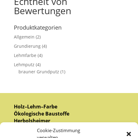
Echtheit von
Bewertungen
Produktkategorien
Allgemein
(2)
Grundierung
(4)
Lehmfarbe
(4)
Lehmputz
(4)
brauner Grundputz
(1)
Holz–Lehm–Farbe
Ökologische Baustoffe
Herbolsheimer
Cookie-Zustimmung
Oberndorf 63
verwalten